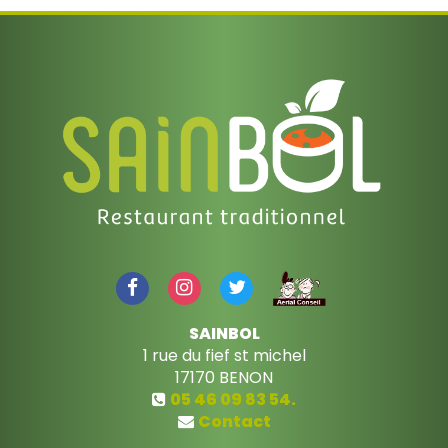
SAINBOL
1 rue du fief st michel
17170
BENON
05 46 09 83 54.
Contact